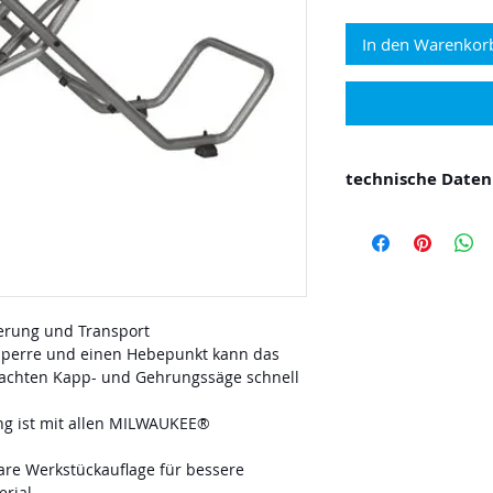
In den Warenkor
technische Daten
Höhe (mm) 850
Bezugswert (mm)
Ausziehbar bis 
Größe zusammen
Tragkraft (kg) 13
erung und Transport
Gewicht (kg) 27.0
sperre und einen Hebepunkt kann das
rachten Kapp- und Gehrungssäge schnell
ng ist mit allen MILWAUKEE®
bare Werkstückauflage für bessere
rial