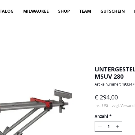
TALOG
MILWAUKEE
SHOP
TEAM
GUTSCHEIN
UNTERGESTEL
MSUV 280
Artikelnummer: 49334
Preis
€ 294,00
inkl. USt
|
zzgl. Versand
Anzahl
*