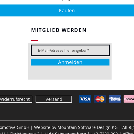
Kaufen
MITGLIED WERDEN
Anmelden
Widerrufsrecht
Versand
tomotive GmbH | Website by
Mountain Software Design KG
| All R
H | Christianweg 2 | 4164 Schwarzenberg | +43-7280-308 |
offic