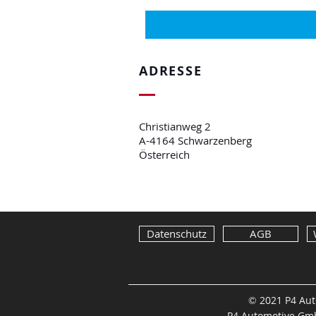
ADRESSE
Christianweg 2
A-4164 Schwarzenberg
Österreich
Datenschutz
AGB
2021 P4 Au
©
P4 Automotive Gmb