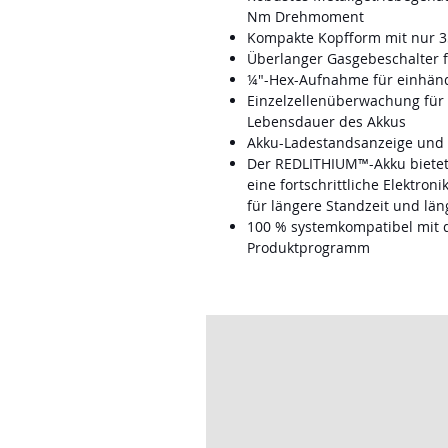
Nm Drehmoment
Kompakte Kopfform mit nur 
Überlanger Gasgebeschalter 
¼″-Hex-Aufnahme für einhänd
Einzelzellenüberwachung für 
Lebensdauer des Akkus
Akku-Ladestandsanzeige und 
Der REDLITHIUM™-Akku bietet 
eine fortschrittliche Elektron
für längere Standzeit und lä
100 % systemkompatibel mi
Produktprogramm