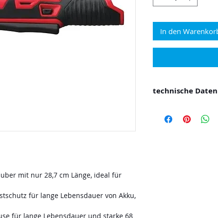
In den Warenkor
technische Daten
Leerlaufdrehzahl 
Schlagzahl (min⁻¹
Werkzeugaufnah
Max. Drehmomen
Gewicht mit Akku 
Lieferumfang Kei
Ladegerät enthal
ber mit nur 28,7 cm Länge, ideal für
stschutz für lange Lebensdauer von Akku,
use für lange Lebensdauer und starke 68