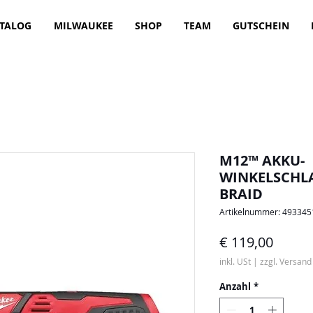
TALOG
MILWAUKEE
SHOP
TEAM
GUTSCHEIN
M12™ AKKU-
WINKELSCHL
BRAID
Artikelnummer: 49334
Preis
€ 119,00
inkl. USt
|
zzgl. Versand
Anzahl
*