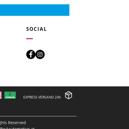
SOCIAL
EXPRESS VERSAND 24h
ights Reserved
e@p4automotive.at