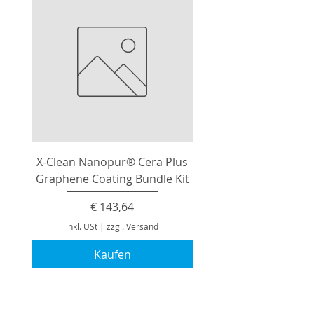
Schleifbreite (mm) 10
Gewicht mit Akku (EPTA) (kg) 1.2
(M12 B4)
X-Clean Nanopur® Cera Plus
Graphene Coating Bundle Kit
Preis
€ 143,64
inkl. USt
|
zzgl. Versand
Kaufen