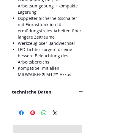
Arbeitsumgebung + kompakte
Lagerung
Doppelter Sicherheitsschalter
mit Einrastfunktion für
ermüdungsfreies Arbeiten über
längere Zeiträume
Werkzeugloser Bandwechsel
LED-Lichter sorgen für eine
bessere Beleuchtung des
Arbeitsbereichs
Kompatibel mit allen
MILWAUKEE® M12™-Akkus
technische Daten
Leerlaufdrehzahl (min⁻¹) 0 -
7,200/ 0 - 14,500
Bandgeschwindigkeit [m|min] 0
- 550/ 0 - 1,110
Bandlänge (mm) 330