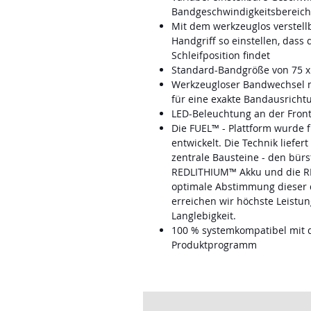
Bandgeschwindigkeitsbereich
Mit dem werkzeuglos verstellb
Handgriff so einstellen, dass
Schleifposition findet
Standard-Bandgröße von 75 
Werkzeugloser Bandwechsel mi
für eine exakte Bandausricht
LED-Beleuchtung an der Front
Die FUEL™ - Plattform wurde 
entwickelt. Die Technik liefer
zentrale Bausteine - den bü
REDLITHIUM™ Akku und die RE
optimale Abstimmung dieser
erreichen wir höchste Leistun
Langlebigkeit.
100 % systemkompatibel mi
Produktprogramm