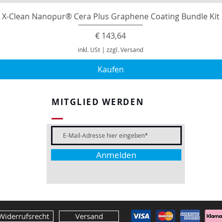
X-Clean Nanopur® Cera Plus Graphene Coating Bundle Kit
Preis
€ 143,64
inkl. USt
|
zzgl. Versand
Kaufen
MITGLIED WERDEN
Anmelden
Widerrufsrecht
Versand