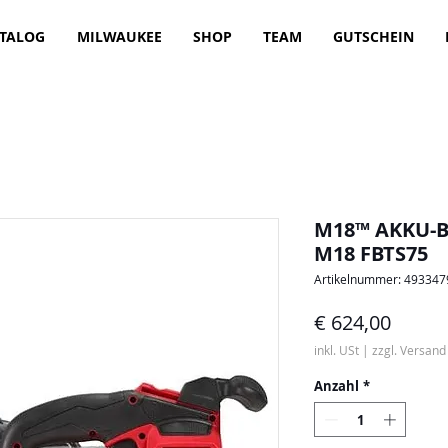
TALOG
MILWAUKEE
SHOP
TEAM
GUTSCHEIN
M18™ AKKU-B
M18 FBTS75
Artikelnummer: 49334
Preis
€ 624,00
inkl. USt
|
zzgl. Versand
Anzahl
*