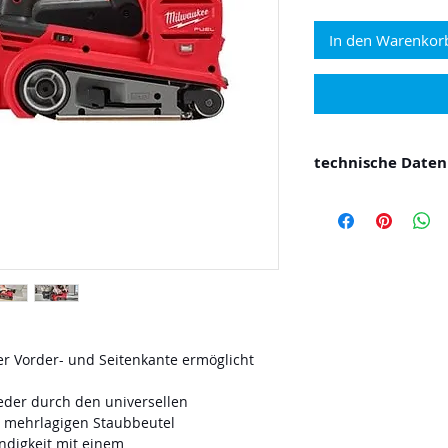
In den Warenkor
technische Daten
Bandgeschwindig
Bandlänge (mm)
Schleifbreite (m
Schleiffläche (m
Gewicht mit Akku 
Lieferumfang 2 
Ladegerät, HD B
r Vorder- und Seitenkante ermöglicht
eder durch den universellen
 mehrlagigen Staubbeutel
ndigkeit mit einem