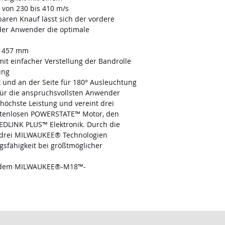
 von 230 bis 410 m/s
aren Knauf lässt sich der vordere
 der Anwender die optimale
x 457 mm
t einfacher Verstellung der Bandrolle
ung
 und an der Seite für 180° Ausleuchtung
für die anspruchsvollsten Anwender
t höchste Leistung und vereint drei
rstenlosen POWERSTATE™ Motor, den
DLINK PLUS™ Elektronik. Durch die
 drei MILWAUKEE® Technologien
gsfähigkeit bei größtmöglicher
t dem MILWAUKEE®-M18™-