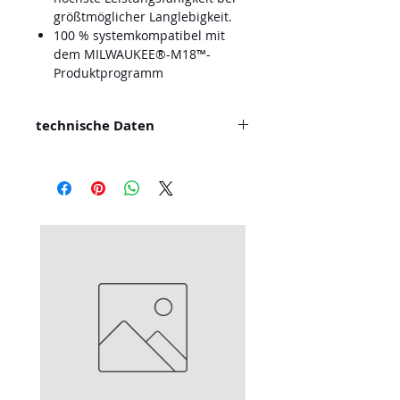
größtmöglicher Langlebigkeit.
100 % systemkompatibel mit
dem MILWAUKEE®-M18™-
Produktprogramm
technische Daten
Leerlaufdrehzahl (min⁻¹) 3500 -
8500
Bremse Ja
Anti-Kickback Ja
Schalter Totmannschalter
FIXTEC™ Schnellwechselsystem
Ja
Lieferumfang Keine Akkus
enthalten, Kein Ladegerät
enthalten, HD Box