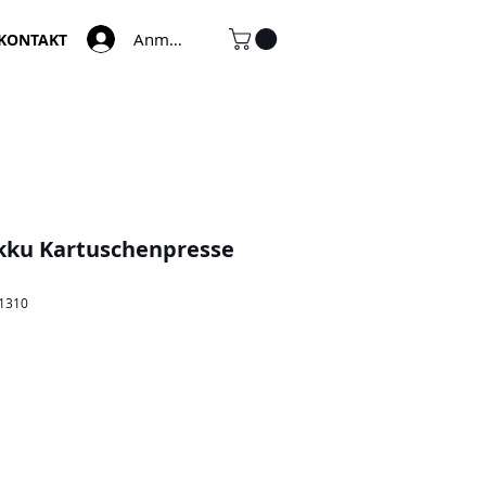
Anmelden
KONTAKT
kku Kartuschenpresse
41310