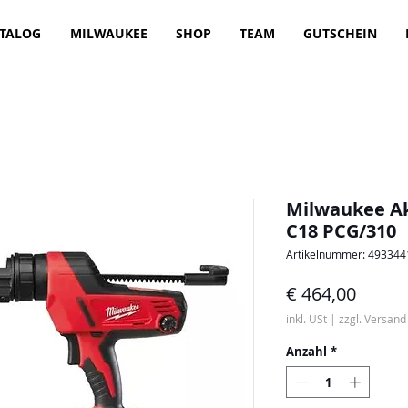
TALOG
MILWAUKEE
SHOP
TEAM
GUTSCHEIN
Milwaukee A
C18 PCG/310
Artikelnummer: 49334
Preis
€ 464,00
inkl. USt
|
zzgl. Versand
Anzahl
*