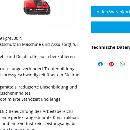
In den Warenkor
9 kg/4500 N
stschutz in Maschine und Akku sorgt für
Technische Daten
leb- und Dichtstoffe, auch bei kühleren
Geschwindigkeit
Standardausrüst
ruckstange verhindert Tropfenbildung
Kartuschenaufna
uspressgeschwindigkeit über ein Stellrad
Transporttasche
Gewicht mit Akku 
gsmittels, reduzierte Blasenbildung und
Lieferumfang 1 
tuscheninhaltes
Ladegerät, Werk
optimierte Standzeit und lange
LED-Beleuchtung des Arbeitsbereichs
eine perfekt abgestimmte Konstruktion,
ik und eine verlustfreie Leistungsabgabe
ngere Lebensdauer