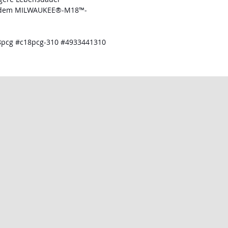
t dem MILWAUKEE®-M18™-
18pcg #c18pcg-310 #4933441310