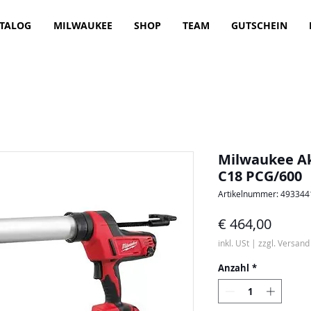
TALOG
MILWAUKEE
SHOP
TEAM
GUTSCHEIN
Milwaukee A
C18 PCG/600
Artikelnummer: 49334
Preis
€ 464,00
inkl. USt
|
zzgl. Versand
Anzahl
*