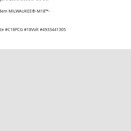
t dem MILWAUKEE®-M18™-
tze #C18PCG #18Volt #4933441305