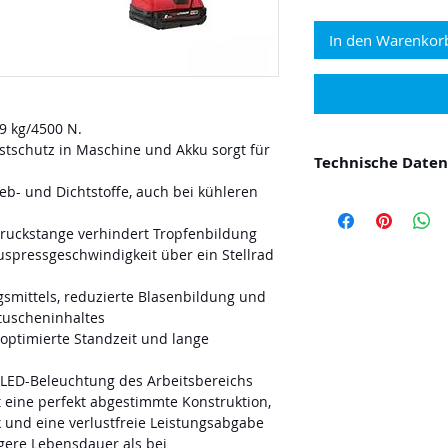
In den Warenkor
9 kg/4500 N.
stschutz in Maschine und Akku sorgt für
Technische Daten
leb- und Dichtstoffe, auch bei kühleren
Geschwindigkeit
Standardausrüst
ruckstange verhindert Tropfenbildung
transparente Fo
uspressgeschwindigkeit über ein Stellrad
Druckstange, Tr
Gewicht mit Akku 
gsmittels, reduzierte Blasenbildung und
Lieferumfang 1 
tuscheninhaltes
Ladegerät, Werk
optimierte Standzeit und lange
LED-Beleuchtung des Arbeitsbereichs
eine perfekt abgestimmte Konstruktion,
ik und eine verlustfreie Leistungsabgabe
ngere Lebensdauer als bei