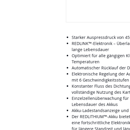
Starker Auspressdruck von 45
REDLINK™-Elektronik – Überla
lange Lebensdauer
Optimiert für alle gängigen K
Temperaturen
Automatischer Rücklauf der D
Elektronische Regelung der A
mit 6 Geschwindigkeitsstufen
Konstanter Fluss des Dichtun
vollständige Nutzung des Kar
Einzelzellenüberwachung für 
Lebensdauer des Akkus
Akku-Ladestandsanzeige und 
Der REDLITHIUM™-Akku bietet 
eine fortschrittliche Elektron
für längere Standzeit und lä