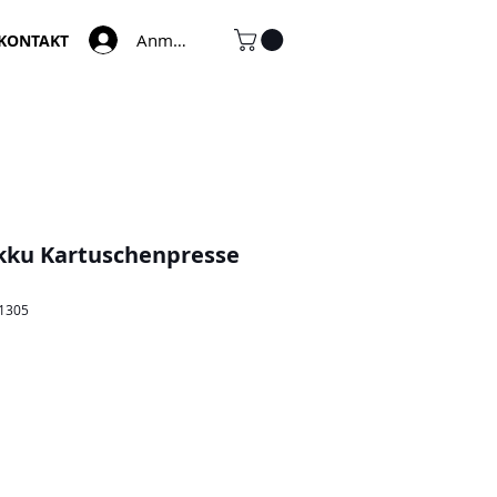
Anmelden
KONTAKT
kku Kartuschenpresse
41305