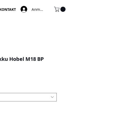
Anmelden
KONTAKT
kku Hobel M18 BP
e-
is