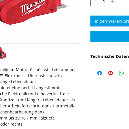
In den Warenkor
Technische Daten
Leerlaufdrehzahl (m
poligem-Motor für höchste Leistung bei
Schnittbreite (mm) 
Elektronik – Überlastschutz in
Trenntiefe (mm) 2
 lange Lebensdauer
Falztiefe (mm) 10.7
ietet eine perfekt abgestimmte
Gewicht mit Akku (kg
iche Elektronik und eine verlustfreie
Standzeit und längere Lebensdauer als
er Arbeitsfortschritt dank Hartmetall-
ächenbearbeitung dank
 mm Bis zu 10,7 mm Falztiefe
oder rechts