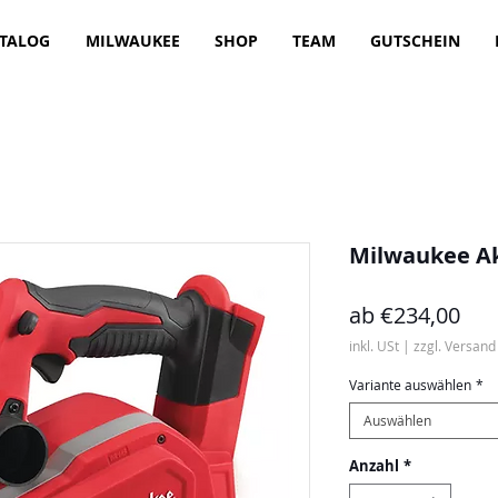
TALOG
MILWAUKEE
SHOP
TEAM
GUTSCHEIN
Milwaukee A
Sal
ab
€234,00
Pre
inkl. USt
|
zzgl. Versand
Variante auswählen
*
Auswählen
Anzahl
*