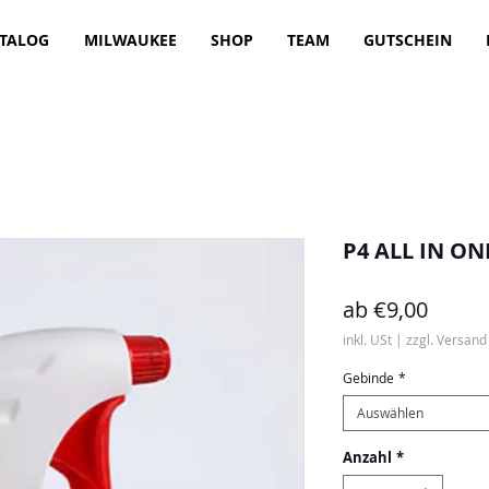
TALOG
MILWAUKEE
SHOP
TEAM
GUTSCHEIN
P4 ALL IN ON
Sale-
ab
€9,00
Preis
inkl. USt
|
zzgl. Versand
Gebinde
*
Auswählen
Anzahl
*