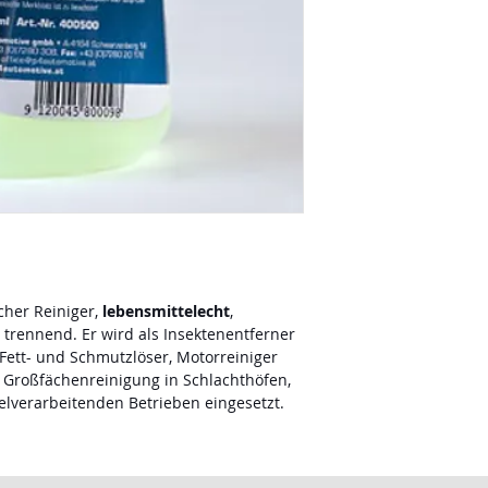
nach Verschmutz
Teile sprühen bz
einwirken lasse
Wasser abspüle
Self-Service-Wa
bzw. 1+19 vorver
Endverdünnung a
0,5% liegen.
Manuelle Reinig
Teil P4 Power-Kra
Wasser. Teile ei
lassen und mit 
Das technische Merk
scher Reiniger,
lebensmittelecht
,
 trennend. Er wird als Insektenentferner
Fett- und Schmutzlöser, Motorreiniger
 Großfächenreinigung in Schlachthöfen,
elverarbeitenden Betrieben eingesetzt.