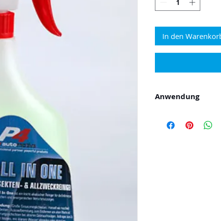
In den Warenkor
Anwendung
Große Einsatzmögli
zu verarbeiten. Au
von alten Wachs un
älteren Gebrauchtw
Hochdruckreinig
Vorverdünnung 1 T
Wasser in den G
Verschmutzungsg
zwischen 1-5% ei
Niederdrucksprü
Teil P4 All-In On