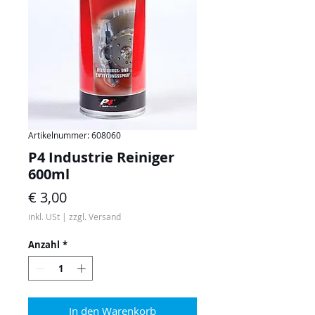
Artikelnummer: 608060
P4 Industrie Reiniger
600ml
Preis
€ 3,00
inkl. USt
|
zzgl. Versand
Anzahl
*
In den Warenkorb