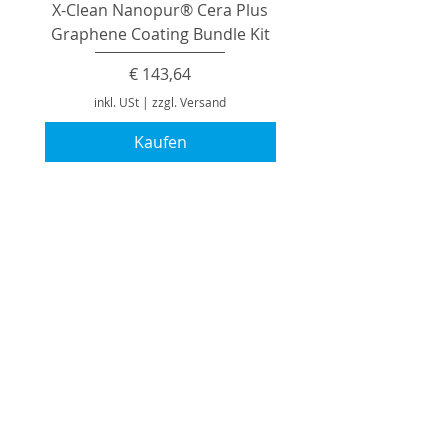
X-Clean Nanopur® Cera Plus
Graphene Coating Bundle Kit
Preis
€ 143,64
inkl. USt
|
zzgl. Versand
Kaufen