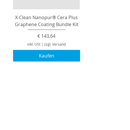
X-Clean Nanopur® Cera Plus
Graphene Coating Bundle Kit
Preis
€ 143,64
inkl. USt
|
zzgl. Versand
Kaufen