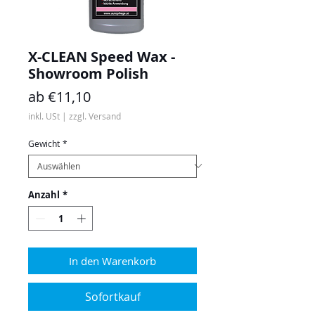
X-CLEAN Speed Wax -
Showroom Polish
Sale-
ab
€11,10
Preis
inkl. USt
|
zzgl. Versand
Gewicht
*
Anzahl
*
In den Warenkorb
Sofortkauf