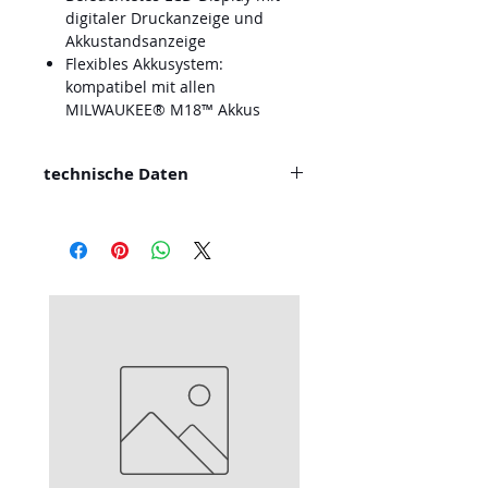
digitaler Druckanzeige und
Akkustandsanzeige
Flexibles Akkusystem:
kompatibel mit allen
MILWAUKEE® M18™ Akkus
technische Daten
Schlauchlänge (mm) 920
Max. Druck [BAR I PSI] 10.3/ 150
Füllleistung (l/min) 40
Einschaltdauer 33% @ 5.5 bar
Anzeigengenauigkeit (%) ±1
Lieferumfang Keine Akkus
enthalten, Kein Ladegerät
enthalten, im Karton Gewicht
mit Akku (EPTA) (kg) 4.8 (M18
HB12)