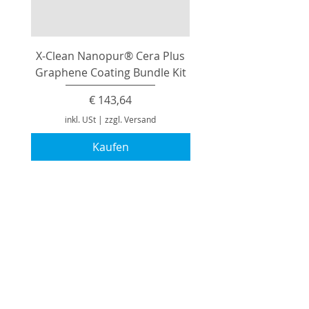
X-Clean Nanopur® Cera Plus
Graphene Coating Bundle Kit
Preis
€ 143,64
inkl. USt
|
zzgl. Versand
Kaufen