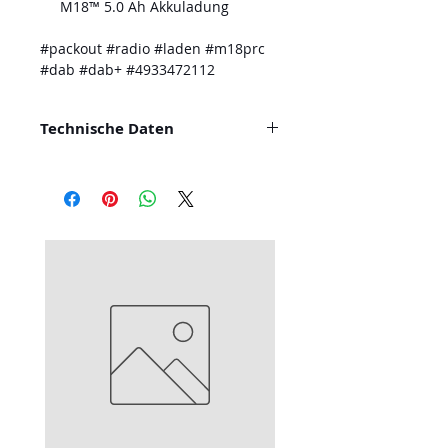
M18™ 5.0 Ah Akkuladung
#packout #radio #laden #m18prc
#dab #dab+ #4933472112
Technische Daten
Empfangsbereich AM (kHz) 522 -
1620
Empfangsbereich FM (MHz) 87.5
- 108
Empfangsbereich DAB+ (MHz)
174 - 240
Abmessungen (mm) 558.8 x
411.5 x 172
Gewicht mit Akku (kg) 10.9
Lieferumfang Keine Akkus im
Lieferumfang enthalten, Kein
Ladegerät im Lieferumfang
enthalten, im Karton