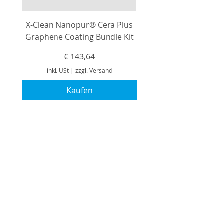
X-Clean Nanopur® Cera Plus
Graphene Coating Bundle Kit
Preis
€ 143,64
inkl. USt
|
zzgl. Versand
Kaufen