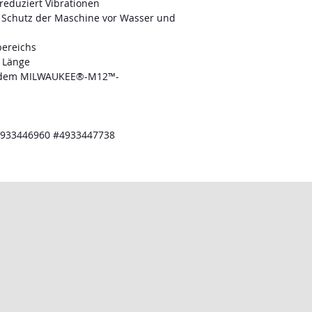
eduziert Vibrationen
Schutz der Maschine vor Wasser und
bereichs
 Länge
t dem MILWAUKEE®-M12™-
4933446960 #4933447738