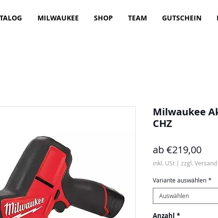
TALOG
MILWAUKEE
SHOP
TEAM
GUTSCHEIN
Milwaukee A
CHZ
Sal
ab
€219,00
Pre
inkl. USt
|
zzgl. Versand
Variante auswählen
*
Auswählen
Anzahl
*