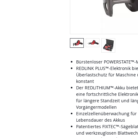
Bürstenloser POWERSTATE™-M
REDLINK PLUS™-Elektronik biete
Überlastschutz für Maschine 
konstant
Der REDLITHIUM™-Akku bietet 
eine fortschrittliche Elektron
für längere Standzeit und lä
Vorgängermodellen
Einzelzellenüberwachung für 
Lebensdauer des Akkus
Patentiertes FIXTEC™-Sägebla
und werkzeuglosen Blattwech