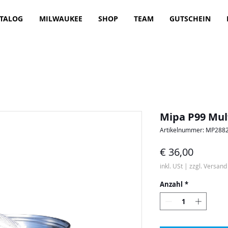
TALOG
MILWAUKEE
SHOP
TEAM
GUTSCHEIN
Mipa P99 Mul
Artikelnummer: MP288
Preis
€ 36,00
inkl. USt
|
zzgl. Versand
Anzahl
*