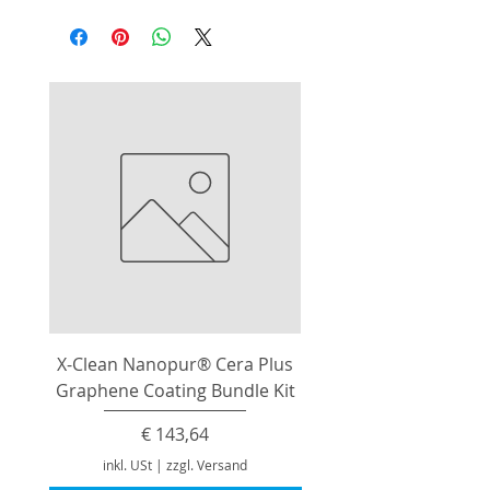
Zum Schleifen von Farben, Lacke,
Füller, Holz, Metalle
X-Clean Nanopur® Cera Plus
Graphene Coating Bundle Kit
Preis
€ 143,64
inkl. USt
|
zzgl. Versand