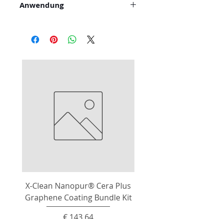
Anwendung
Scheibenverklebung
X-Clean Nanopur® Cera Plus
Graphene Coating Bundle Kit
Preis
€ 143,64