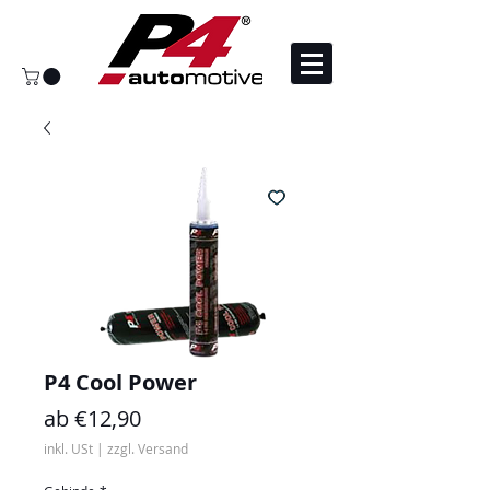
P4 Cool Power
Sale-
ab
€12,90
Preis
inkl. USt
|
zzgl. Versand