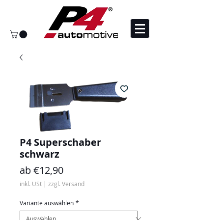
P4 Superschaber
schwarz
Sale-
ab
€12,90
Preis
inkl. USt
|
zzgl. Versand
Variante auswählen
*