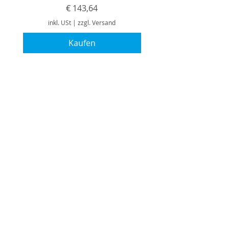
Preis
€ 143,64
inkl. USt
|
zzgl. Versand
Kaufen