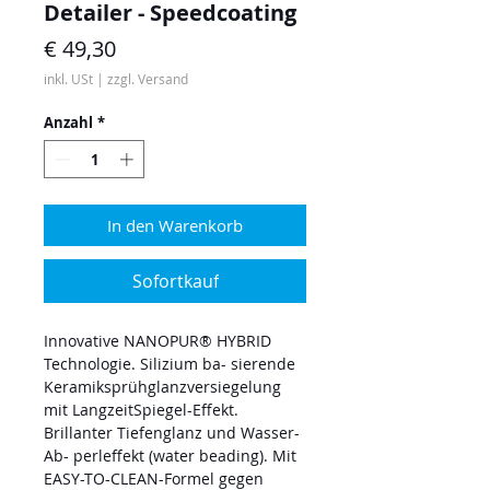
Detailer - Speedcoating
Preis
€ 49,30
inkl. USt
|
zzgl. Versand
Anzahl
*
In den Warenkorb
Sofortkauf
Innovative NANOPUR® HYBRID
Technologie. Silizium ba- sierende
Keramiksprühglanzversiegelung
mit LangzeitSpiegel-Effekt.
Brillanter Tiefenglanz und Wasser-
Ab- perleffekt (water beading). Mit
EASY-TO-CLEAN-Formel gegen