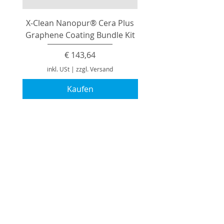
X-Clean Nanopur® Cera Plus
Graphene Coating Bundle Kit
Preis
€ 143,64
inkl. USt
|
zzgl. Versand
Kaufen