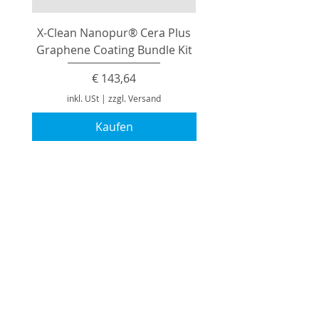
X-Clean Nanopur® Cera Plus
Graphene Coating Bundle Kit
Preis
€ 143,64
inkl. USt
|
zzgl. Versand
Kaufen