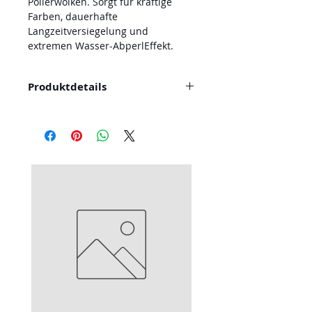
Polierwolken. Sorgt für kräftige
Farben, dauerhafte
Langzeitversiegelung und
extremen Wasser-AbperlEffekt.
Produktdetails
Polish & Wax ist eine
Hochglanzfinish-Politur für
dauerhaften und brillanten
Tiefenglanz. Entfernt Grauschleier
und Polierwolken. Sorgt für kräft
ige Farben, dauerhafte
Langzeitversiegelung und
extremen Wasser-Abperl- Effekt.
Ein perfektes Lackfinish, das auch
nach vielen Wäschen noch anhält,
da der Lack optimal versiegelt
wurde.